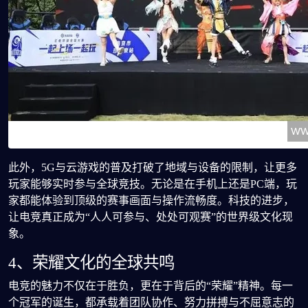
此外，5G与云游戏的普及打破了地域与设备的限制，让更多
玩家能够实时参与全球竞技。无论是在手机上还是PC端，玩
家都能体验到顶级的赛事画面与操作流畅度。科技的进步，
让电竞真正成为“人人可参与、处处可观赛”的世界级文化现
象。
4、荣耀文化的全球共鸣
电竞的魅力不仅在于胜负，更在于背后的“荣耀”精神。每一
个冠军的诞生，都承载着团队协作、努力拼搏与不屈意志的