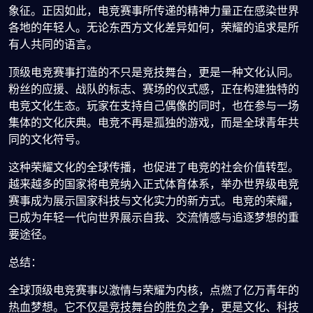
象征。正因如此，电竞赛事所传递的精神力量正在感染世界
各地的年轻人。无论东西方文化差异如何，荣耀的追求是所
有人共同的语言。
顶级电竞赛事打造的不只是竞技舞台，更是一种文化认同。
粉丝的应援、战队的标志、赛场的仪式感，正在构建独特的
电竞文化生态。玩家在支持自己偶像的同时，也在参与一场
集体的文化庆典。电竞不再是孤独的游戏，而是全球青年共
同的文化符号。
这种荣耀文化的全球传播，也促进了电竞的社会价值转型。
越来越多的国家将电竞纳入正式体育体系，举办世界级电竞
赛事成为展示国家科技与文化实力的新方式。电竞的荣耀，
已成为年轻一代向世界展示自我、交流情感与追逐梦想的重
要途径。
总结：
全球顶级电竞赛事以激情与荣耀为内核，点燃了亿万青年的
热血梦想。它不仅是竞技舞台的胜负之争，更是文化、科技